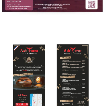
achforno
Print