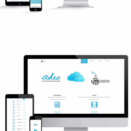
Intranet WeliveYou