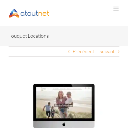
Passer
au
contenu
Touquet Locations
Précédent
Suivant
View
Larger
Image